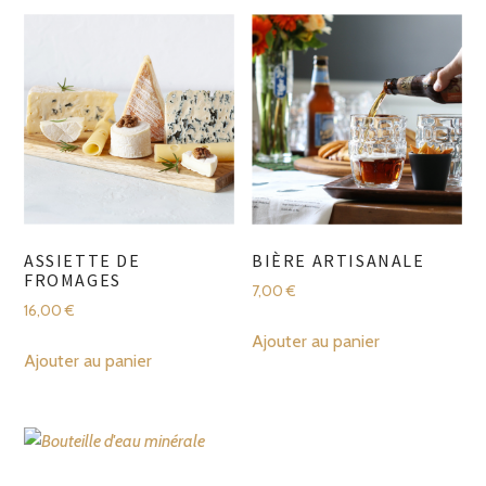
plusieurs
11,00 €
variations.
Les
options
peuvent
être
choisies
sur
la
ASSIETTE DE
BIÈRE ARTISANALE
page
FROMAGES
7,00
€
du
16,00
€
produit
Ajouter au panier
Ajouter au panier