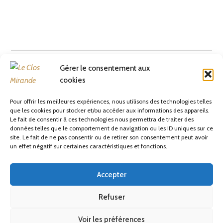
Gérer le consentement aux
cookies
GESTION LECLOSMIRANDE
AUTHOR
Pour offrir les meilleures expériences, nous utilisons des technologies telles
que les cookies pour stocker et/ou accéder aux informations des appareils.
Le fait de consentir à ces technologies nous permettra de traiter des
données telles que le comportement de navigation ou les ID uniques sur ce
site. Le fait de ne pas consentir ou de retirer son consentement peut avoir
un effet négatif sur certaines caractéristiques et fonctions.
Proudly powered by WordPress
|
Theme: Rosa Lite by
Pixelgrade
.
Accepter
POLITIQUE DE CONFIDENTIALITÉ
Refuser
CONDITIONS GÉNÉRALES DE VENTE (CGV)
NOUS RECRUTONS
Voir les préférences