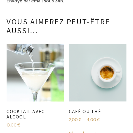
Envoyé par email sous 24h.
VOUS AIMEREZ PEUT-ÊTRE
AUSSI…
COCKTAIL AVEC
CAFÉ OU THÉ
ALCOOL
Plage
2,00
€
–
4,00
€
13,00
€
de
Ce
prix :