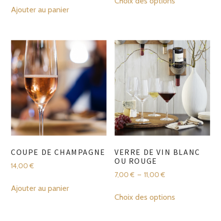
Choix des options
produit
Ajouter au panier
2,00 €
a
à
plusieurs
4,00 €
variations.
Les
options
peuvent
être
choisies
sur
la
page
COUPE DE CHAMPAGNE
VERRE DE VIN BLANC
du
OU ROUGE
14,00
€
produit
Plage
7,00
€
–
11,00
€
de
Ajouter au panier
Ce
prix :
Choix des options
produit
7,00 €
a
à