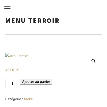
Skip
to
content
MENU TERROIR
49,00
€
quantité
Ajouter au panier
de
Menu
Catégorie :
Menu
Terroir