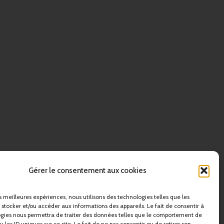
Gérer le consentement aux cookies
es meilleures expériences, nous utilisons des technologies telles que les
 stocker et/ou accéder aux informations des appareils. Le fait de consentir à
gies nous permettra de traiter des données telles que le comportement de
 les ID uniques sur ce site. Le fait de ne pas consentir ou de retirer son